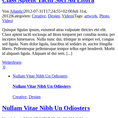
Class Aptent Taciti Soci Ad Litora
Von
Atlantic
|
2012-07-31T17:24:55+02:00
Juli 31st,
2012
|
Kategorien:
Creative
,
Design
,
Videos
|
Tags:
artwork
,
Photo
,
Video
|
Quisque ligulas ipsum, euismod atras vulputate iltricies etri elit.
Class aptent taciti sociosqu ad litora torquent per conubia nostra, per
inceptos himenaeos. Nulla nunc dui, tristique in semper vel, congue
sed ligula. Nam dolor ligula, faucibus id sodales in, auctor fringilla
libero. Pellentesque pellentesque tempor tellus eget hendrerit. Morbi
id aliquam ligula. Aliquam id dui sem. [...]
Weiterlesen
0
Nullam Vitae Nibh Un Odiosters
Nullam Vitae Nibh Un Odiosters
Creative
,
Design
Nullam Vitae Nibh Un Odiosters