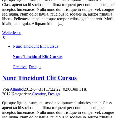
Class aptent taciti sociosqu ad litora torquent per conubia nostra, per
inceptos himenaeos. Nulla nunc dui, tristique in semper vel, congue
sed ligula. Nam dolor ligula, faucibus id sodales in, auctor fringilla
libero. Pellentesque pellentesque tempor tellus eget hendrerit. Morbi
id aliquam ligula. Aliquam id dui [...]
Weiterlesen
0
Nunc Tincidunt Elit Cursus
Nunc Tincidunt Elit Cursus
Creative
,
Design
Nunc Tincidunt Elit Cursus
Von
Atlantic
|
2012-07-31T17:22:22+02:00
Juli 31st,
2012
|
Kategorien:
Creative
,
Design
|
Quisque ligula ipsum, euismod a vulputate a, ultricies et elit. Class
aptent taciti sociosqu ad litora torquent per conubia nostra, per
inceptos himenaeos. Nulla nunc dui, tristique in semper vel, congue
sed ligula. Nam dolor ligula, faucibus id sodales in, auctor fringilla