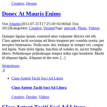
Creative
,
Design
Donec At Mauris Enims
Von
Atlantic
|
2012-07-31T17:25:18+02:00
Juli 31st,
2012
|
Kategorien:
Creative
,
Design
|
Tags:
artwork
,
Photo
,
Videos
|
Quisque ligulas ipsum, euismod atras vulputate iltricies etri elit.
Class aptent taciti sociosqu ad litora torquent per conubia nostra, per
inceptos himenaeos. Nulla nunc dui, tristique in semper vel, congue
sed ligula. Nam dolor ligula, faucibus id sodales in, auctor fringilla
libero. Pellentesque pellentesque tempor tellus eget hendrerit. Morbi
id aliquam ligula. Aliquam id dui sem. [...]
Weiterlesen
0
Class Aptent Taciti Soci Ad Litora
Class Aptent Taciti Soci Ad Litora
Creative
,
Design
,
Videos