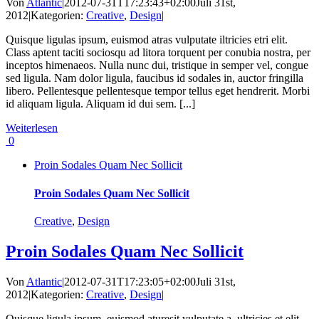
Von
Atlantic
|
2012-07-31T17:23:43+02:00
Juli 31st,
2012
|
Kategorien:
Creative
,
Design
|
Quisque ligulas ipsum, euismod atras vulputate iltricies etri elit.
Class aptent taciti sociosqu ad litora torquent per conubia nostra, per
inceptos himenaeos. Nulla nunc dui, tristique in semper vel, congue
sed ligula. Nam dolor ligula, faucibus id sodales in, auctor fringilla
libero. Pellentesque pellentesque tempor tellus eget hendrerit. Morbi
id aliquam ligula. Aliquam id dui sem. [...]
Weiterlesen
0
Proin Sodales Quam Nec Sollicit
Proin Sodales Quam Nec Sollicit
Creative
,
Design
Proin Sodales Quam Nec Sollicit
Von
Atlantic
|
2012-07-31T17:23:05+02:00
Juli 31st,
2012
|
Kategorien:
Creative
,
Design
|
Quisque ligula ipsum, euismod aturesit vulputate a, ultricies et elit.