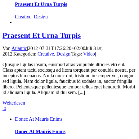
Praesent Et Urna Turpis
Creative
,
Design
Praesent Et Urna Turpis
Von
Atlantic
|
2012-07-31T17:26:20+02:00
Juli 31st,
2012
|
Kategorien:
Creative
,
Design
|
Tags:
Video
|
Quisque ligulas ipsum, euismod atras vulputate iltricies etri elit.
Class aptent taciti sociosqu ad litora torquent per conubia nostra, per
inceptos himenaeos. Nulla nunc dui, tristique in semper vel, congue
sed ligula. Nam dolor ligula, faucibus id sodales in, auctor fringilla
libero. Pellentesque pellentesque tempor tellus eget hendrerit. Morbi
id aliquam ligula. Aliquam id dui sem. [...]
Weiterlesen
0
Donec At Mauris Enims
Donec At Mauris Enims