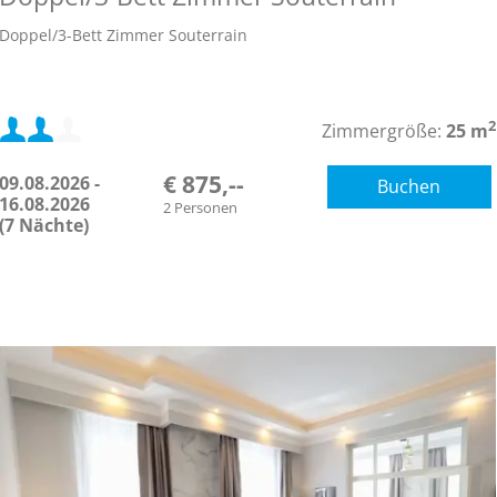
Doppel/3-Bett Zimmer Souterrain
Mindestbelegung:
2
Zimmergröße:
25 m
€ 875,--
09.08.2026 -
Buchen
Maximalbelegung:
16.08.2026
2 Personen
(7 Nächte)