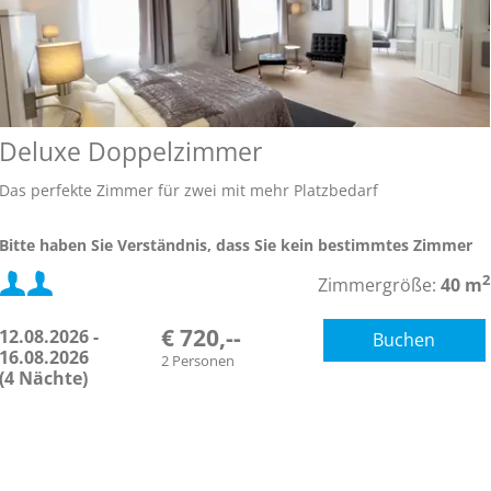
Deluxe Doppelzimmer
Das perfekte Zimmer für zwei mit mehr Platzbedarf
Bitte haben Sie Verständnis, dass Sie kein bestimmtes Zimmer
buchen können.
Mindestbelegung:
2
Zimmergröße:
40 m
Die Bilder zeigen Beispiele der einzelnen Kategorien.
Die Zimmer
befinden sich auf 3 Etagen ohne Aufzug!
€ 720,--
12.08.2026 -
Buchen
Maximalbelegung:
16.08.2026
2 Personen
(4 Nächte)