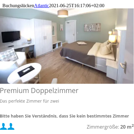
Buchungslücken
Atlantic
2021-06-25T16:17:06+02:00
Premium Doppelzimmer
Das perfekte Zimmer für zwei
Bitte haben Sie Verständnis, dass Sie kein bestimmtes Zimmer
buchen können.
Mindestbelegung:
2
Zimmergröße:
20 m
Die Bilder zeigen Beispiele der einzelnen Kategorien.
Die Zimmer