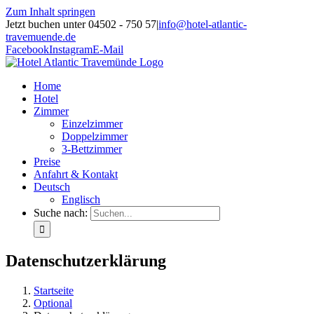
Zum Inhalt springen
Jetzt buchen unter 04502 - 750 57
|
info@hotel-atlantic-
travemuende.de
Facebook
Instagram
E-Mail
Home
Hotel
Zimmer
Einzelzimmer
Doppelzimmer
3-Bettzimmer
Preise
Anfahrt & Kontakt
Deutsch
Englisch
Suche nach:
Datenschutzerklärung
Startseite
Optional