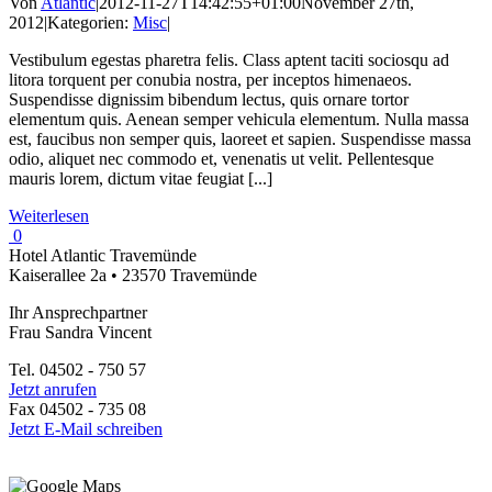
Von
Atlantic
|
2012-11-27T14:42:55+01:00
November 27th,
2012
|
Kategorien:
Misc
|
Vestibulum egestas pharetra felis. Class aptent taciti sociosqu ad
litora torquent per conubia nostra, per inceptos himenaeos.
Suspendisse dignissim bibendum lectus, quis ornare tortor
elementum quis. Aenean semper vehicula elementum. Nulla massa
est, faucibus non semper quis, laoreet et sapien. Suspendisse massa
odio, aliquet nec commodo et, venenatis ut velit. Pellentesque
mauris lorem, dictum vitae feugiat [...]
Weiterlesen
0
Hotel Atlantic Travemünde
Kaiserallee 2a • 23570 Travemünde
Ihr Ansprechpartner
Frau Sandra Vincent
Tel. 04502 - 750 57
Jetzt anrufen
Fax 04502 - 735 08
Jetzt E-Mail schreiben