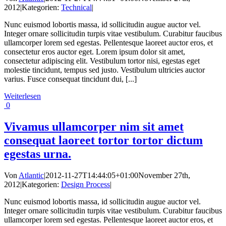
2012
|
Kategorien:
Technical
|
Nunc euismod lobortis massa, id sollicitudin augue auctor vel.
Integer ornare sollicitudin turpis vitae vestibulum. Curabitur faucibus
ullamcorper lorem sed egestas. Pellentesque laoreet auctor eros, et
consectetur eros auctor eget. Lorem ipsum dolor sit amet,
consectetur adipiscing elit. Vestibulum tortor nisi, egestas eget
molestie tincidunt, tempus sed justo. Vestibulum ultricies auctor
varius. Fusce consequat tincidunt dui, [...]
Weiterlesen
0
Vivamus ullamcorper nim sit amet
consequat laoreet tortor tortor dictum
egestas urna.
Von
Atlantic
|
2012-11-27T14:44:05+01:00
November 27th,
2012
|
Kategorien:
Design Process
|
Nunc euismod lobortis massa, id sollicitudin augue auctor vel.
Integer ornare sollicitudin turpis vitae vestibulum. Curabitur faucibus
ullamcorper lorem sed egestas. Pellentesque laoreet auctor eros, et