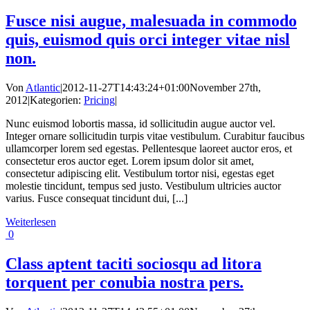
Fusce nisi augue, malesuada in commodo
quis, euismod quis orci integer vitae nisl
non.
Von
Atlantic
|
2012-11-27T14:43:24+01:00
November 27th,
2012
|
Kategorien:
Pricing
|
Nunc euismod lobortis massa, id sollicitudin augue auctor vel.
Integer ornare sollicitudin turpis vitae vestibulum. Curabitur faucibus
ullamcorper lorem sed egestas. Pellentesque laoreet auctor eros, et
consectetur eros auctor eget. Lorem ipsum dolor sit amet,
consectetur adipiscing elit. Vestibulum tortor nisi, egestas eget
molestie tincidunt, tempus sed justo. Vestibulum ultricies auctor
varius. Fusce consequat tincidunt dui, [...]
Weiterlesen
0
Class aptent taciti sociosqu ad litora
torquent per conubia nostra pers.