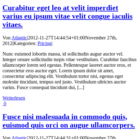
Curabitur eget leo at velit imperdiet
varius eu ipsum vitae velit congue iaculis
vitaes.
Von
Atlantic
|
2012-11-27T14:44:54+01:00
November 27th,
2012
|
Kategorien:
Pricing
|
Nunc euismod lobortis massa, id sollicitudin augue auctor vel.
Integer ornare sollicitudin turpis vitae vestibulum. Curabitur faucibus
ullamcorper lorem sed egestas. Pellentesque laoreet auctor eros, et
consectetur eros auctor eget. Lorem ipsum dolor sit amet,
consectetur adipiscing elit. Vestibulum tortor nisi, egestas eget
molestie tincidunt, tempus sed justo. Vestibulum ultricies auctor
varius. Fusce consequat tincidunt dui, [...]
Weiterlesen
0
Fusce nisi malesuada in commodo quis,
euismod quis orci on augue ullamcorpers.
Von
Atlantic
|
2012-11-27T14:44:31+01:00
November 27th,