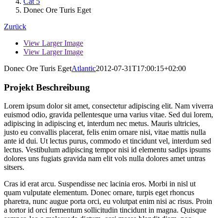
Cat 5
Donec Ore Turis Eget
Zurück
View Larger Image
View Larger Image
Donec Ore Turis Eget
Atlantic
2012-07-31T17:00:15+02:00
Projekt Beschreibung
Lorem ipsum dolor sit amet, consectetur adipiscing elit. Nam viverra
euismod odio, gravida pellentesque urna varius vitae. Sed dui lorem,
adipiscing in adipiscing et, interdum nec metus. Mauris ultricies,
justo eu convallis placerat, felis enim ornare nisi, vitae mattis nulla
ante id dui. Ut lectus purus, commodo et tincidunt vel, interdum sed
lectus. Vestibulum adipiscing tempor nisi id elementu sadips ipsums
dolores uns fugiats gravida nam elit vols nulla dolores amet untras
sitsers.
Cras id erat arcu. Suspendisse nec lacinia eros. Morbi in nisl ut
quam vulputate elementum. Donec ornare, turpis eget rhoncus
pharetra, nunc augue porta orci, eu volutpat enim nisi ac risus. Proin
a tortor id orci fermentum sollicitudin tincidunt in magna. Quisque