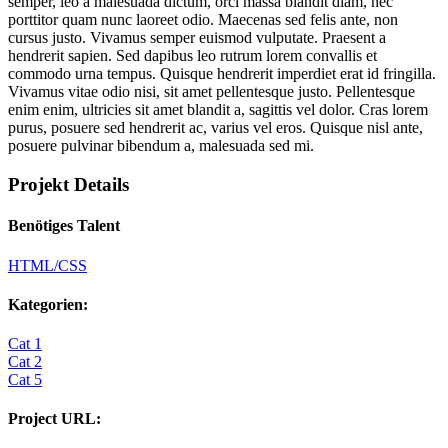
semper, leo a malesuada dictum, orci massa blandit diam, nec
porttitor quam nunc laoreet odio. Maecenas sed felis ante, non
cursus justo. Vivamus semper euismod vulputate. Praesent a
hendrerit sapien. Sed dapibus leo rutrum lorem convallis et
commodo urna tempus. Quisque hendrerit imperdiet erat id fringilla.
Vivamus vitae odio nisi, sit amet pellentesque justo. Pellentesque
enim enim, ultricies sit amet blandit a, sagittis vel dolor. Cras lorem
purus, posuere sed hendrerit ac, varius vel eros. Quisque nisl ante,
posuere pulvinar bibendum a, malesuada sed mi.
Projekt Details
Benötiges Talent
HTML/CSS
Kategorien:
Cat 1
Cat 2
Cat 5
Project URL: