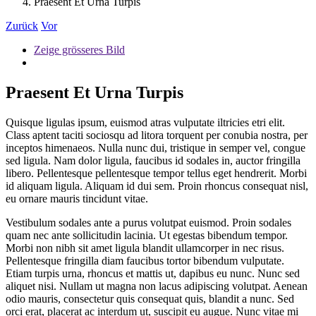
Praesent Et Urna Turpis
Zurück
Vor
Zeige grösseres Bild
Praesent Et Urna Turpis
Quisque ligulas ipsum, euismod atras vulputate iltricies etri elit.
Class aptent taciti sociosqu ad litora torquent per conubia nostra, per
inceptos himenaeos. Nulla nunc dui, tristique in semper vel, congue
sed ligula. Nam dolor ligula, faucibus id sodales in, auctor fringilla
libero. Pellentesque pellentesque tempor tellus eget hendrerit. Morbi
id aliquam ligula. Aliquam id dui sem. Proin rhoncus consequat nisl,
eu ornare mauris tincidunt vitae.
Vestibulum sodales ante a purus volutpat euismod. Proin sodales
quam nec ante sollicitudin lacinia. Ut egestas bibendum tempor.
Morbi non nibh sit amet ligula blandit ullamcorper in nec risus.
Pellentesque fringilla diam faucibus tortor bibendum vulputate.
Etiam turpis urna, rhoncus et mattis ut, dapibus eu nunc. Nunc sed
aliquet nisi. Nullam ut magna non lacus adipiscing volutpat. Aenean
odio mauris, consectetur quis consequat quis, blandit a nunc. Sed
orci erat, placerat ac interdum ut, suscipit eu augue. Nunc vitae mi