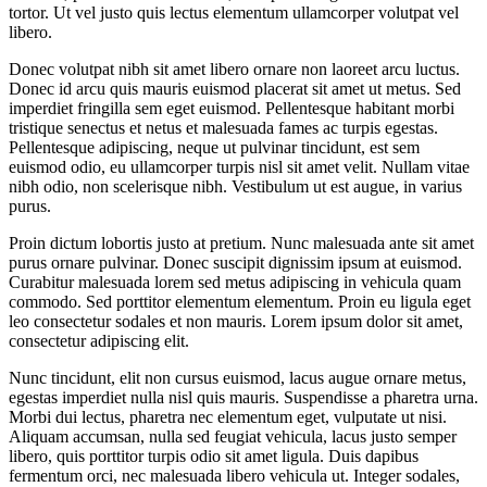
tortor. Ut vel justo quis lectus elementum ullamcorper volutpat vel
libero.
Donec volutpat nibh sit amet libero ornare non laoreet arcu luctus.
Donec id arcu quis mauris euismod placerat sit amet ut metus. Sed
imperdiet fringilla sem eget euismod. Pellentesque habitant morbi
tristique senectus et netus et malesuada fames ac turpis egestas.
Pellentesque adipiscing, neque ut pulvinar tincidunt, est sem
euismod odio, eu ullamcorper turpis nisl sit amet velit. Nullam vitae
nibh odio, non scelerisque nibh. Vestibulum ut est augue, in varius
purus.
Proin dictum lobortis justo at pretium. Nunc malesuada ante sit amet
purus ornare pulvinar. Donec suscipit dignissim ipsum at euismod.
Curabitur malesuada lorem sed metus adipiscing in vehicula quam
commodo. Sed porttitor elementum elementum. Proin eu ligula eget
leo consectetur sodales et non mauris. Lorem ipsum dolor sit amet,
consectetur adipiscing elit.
Nunc tincidunt, elit non cursus euismod, lacus augue ornare metus,
egestas imperdiet nulla nisl quis mauris. Suspendisse a pharetra urna.
Morbi dui lectus, pharetra nec elementum eget, vulputate ut nisi.
Aliquam accumsan, nulla sed feugiat vehicula, lacus justo semper
libero, quis porttitor turpis odio sit amet ligula. Duis dapibus
fermentum orci, nec malesuada libero vehicula ut. Integer sodales,