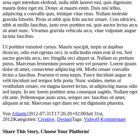
urna eget interdum eleifend, nulla nibh laoreet nisl, quis dignissim
mauris dolor eget mi. Donec at mauris enim. Duis nisi tellus,
adipiscing a convallis quis, tristique vitae risus. Nullam molestie
gravida lobortis. Proin ut nibh quis felis auctor ornare. Cras ultricies,
nibh at mollis faucibus, justo eros porttitor mi, quis auctor lectus arcu
sit amet nunc. Vivamus gravida vehicula arcu, vitae vulputate augue
lacinia faucibus.
Ut porttitor euismod cursus. Mauris suscipit, turpis ut dapibus
rhoncus, odio erat egestas orci, in sollicitudin enim erat id est. Sed
auctor gravida arcu, nec fringilla orci aliquet ut. Nullam eu pretium
purus. Maecenas fermentum posuere sem vel posuere. Lorem ipsum
dolor sit amet, consectetur adipiscing elit. Morbi ornare convallis
lectus a faucibus. Praesent et urna turpis. Fusce tincidunt augue in
velit tincidunt sed tempor felis porta. Nunc sodales, metus ut
vestibulum ornare, est magna laoreet lectus, ut adipiscing massa odio
sed turpis. In nec lorem porttitor urna consequat sagittis. Nullam eget
elit ante. Pellentesque justo urna, semper nec faucibus sit amet,
aliquam at mi. Maecenas eget diam nec mi dignissim pharetra.
Von
Atlantic
|
2012-07-31T17:26:20+02:00
Juli 31st,
2012
|
Kategorien:
Creative
,
Design
|
Tags:
Video
|
0 Kommentare
Share This Story, Choose Your Platform!